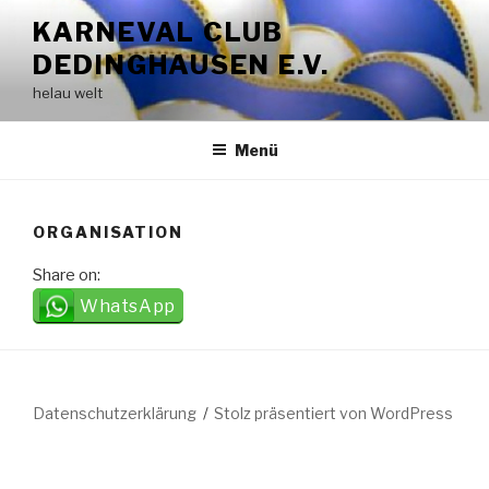
Zum
KARNEVAL CLUB
Inhalt
DEDINGHAUSEN E.V.
springen
helau welt
Menü
ORGANISATION
Share on:
WhatsApp
Datenschutzerklärung
Stolz präsentiert von WordPress