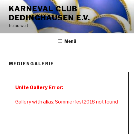
Zum
KARNEVAL CLUB
Inhalt
DEDINGHAUSEN E.V.
springen
helau welt
Menü
MEDIENGALERIE
Unite Gallery Error:
Gallery with alias: Sommerfest2018 not found